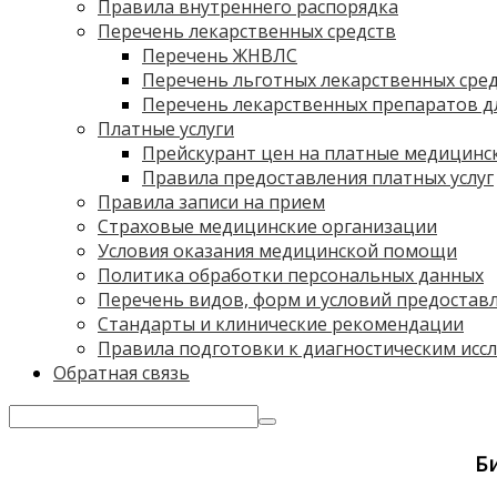
Правила внутреннего распорядка
Перечень лекарственных средств
Перечень ЖНВЛС
Перечень льготных лекарственных сре
Перечень лекарственных препаратов дл
Платные услуги
Прейскурант цен на платные медицинск
Правила предоставления платных услуг
Правила записи на прием
Страховые медицинские организации
Условия оказания медицинской помощи
Политика обработки персональных данных
Перечень видов, форм и условий предостав
Стандарты и клинические рекомендации
Правила подготовки к диагностическим исс
Обратная связь
Б